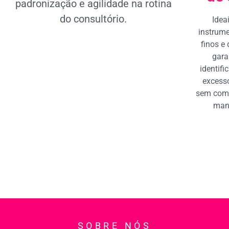
padronização e agilidade na rotina
do consultório.
Idea
instrum
finos e 
gara
identif
excesso
sem com
man
SOBRE NÓS