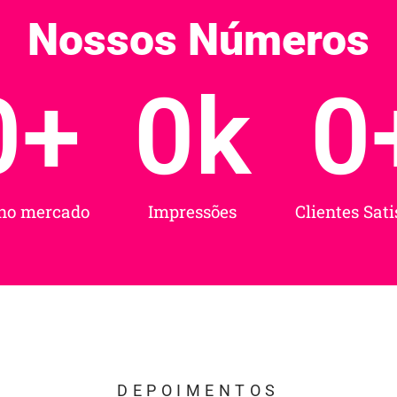
Nossos Números
0
+
0
k
0
no mercado
Impressões
Clientes Sati
DEPOIMENTOS