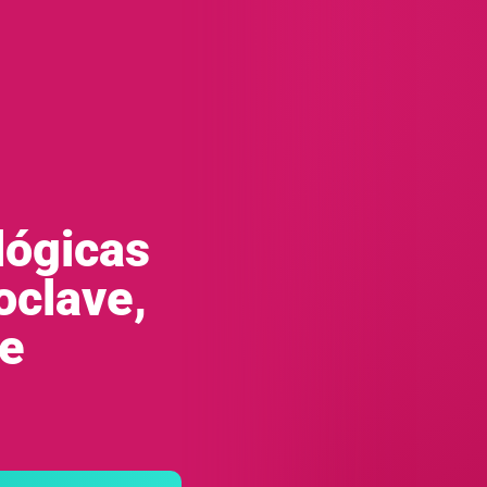
lógicas
oclave,
te