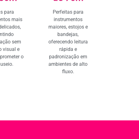
is para
Perfeitas para
entos mais
instrumentos
delicados,
maiores, estojos e
ntindo
bandejas,
icação sem
oferecendo leitura
 visual e
rápida e
prometer o
padronização em
useio.
ambientes de alto
fluxo.